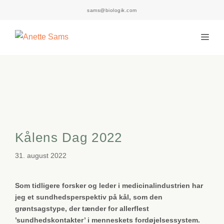
Hop
sams@biologik.com
til
indhold
Men
Kålens Dag 2022
31. august 2022
Som tidligere forsker og leder i medicinalindustrien har
jeg et sundhedsperspektiv på kål, som den
grøntsagstype, der tænder for allerflest
’sundhedskontakter’ i menneskets fordøjelsessystem.