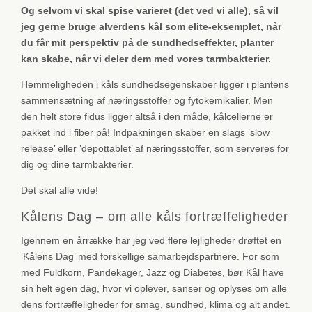
Og selvom vi skal spise varieret (det ved vi alle), så vil
jeg gerne bruge alverdens kål som elite-eksemplet, når
du får mit perspektiv på de sundhedseffekter, planter
kan skabe, når vi deler dem med vores tarmbakterier.
Hemmeligheden i kåls sundhedsegenskaber ligger i plantens
sammensætning af næringsstoffer og fytokemikalier. Men
den helt store fidus ligger altså i den måde, kålcellerne er
pakket ind i fiber på! Indpakningen skaber en slags ’slow
release’ eller ’depottablet’ af næringsstoffer, som serveres for
dig og dine tarmbakterier.
Det skal alle vide!
Kålens Dag – om alle kåls fortræffeligheder
Igennem en årrække har jeg ved flere lejligheder drøftet en
’Kålens Dag’ med forskellige samarbejdspartnere. For som
med Fuldkorn, Pandekager, Jazz og Diabetes, bør Kål have
sin helt egen dag, hvor vi oplever, sanser og oplyses om alle
dens fortræffeligheder for smag, sundhed, klima og alt andet.