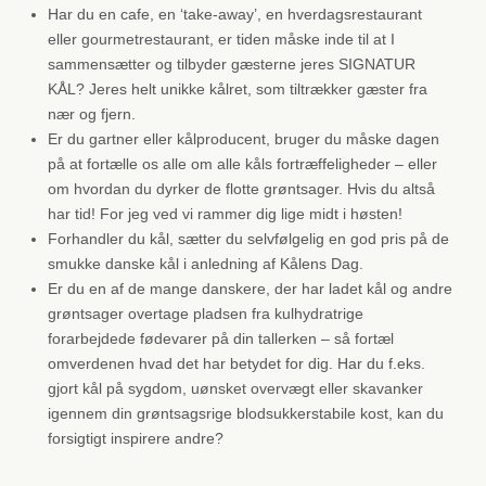
Har du en cafe, en ‘take-away’, en hverdagsrestaurant
eller gourmetrestaurant, er tiden måske inde til at I
sammensætter og tilbyder gæsterne jeres SIGNATUR
KÅL? Jeres helt unikke kålret, som tiltrækker gæster fra
nær og fjern.
Er du gartner eller kålproducent, bruger du måske dagen
på at fortælle os alle om alle kåls fortræffeligheder – eller
om hvordan du dyrker de flotte grøntsager. Hvis du altså
har tid! For jeg ved vi rammer dig lige midt i høsten!
Forhandler du kål, sætter du selvfølgelig en god pris på de
smukke danske kål i anledning af Kålens Dag.
Er du en af de mange danskere, der har ladet kål og andre
grøntsager overtage pladsen fra kulhydratrige
forarbejdede fødevarer på din tallerken – så fortæl
omverdenen hvad det har betydet for dig. Har du f.eks.
gjort kål på sygdom, uønsket overvægt eller skavanker
igennem din grøntsagsrige blodsukkerstabile kost, kan du
forsigtigt inspirere andre?