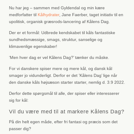
Nu har jeg – sammen med Gyldendal og min kære
medforfatter til
Kålhydrater
, Jane Faerber, taget initiativ til en
upolitisk, organisk græsrods-lancering af Kålens Dag.
Der er et formål: Udbrede kendskabet til kåls fantastiske
sundhedsmæssige, smags, struktur, sanselige og
klimavenlige egenskaber!
‘Men hver dag er vel Kålens Dag?’ tænker du måske.
For vi danskere spiser mere og mere kål, og dansk kål
smager jo vidunderligt. Derfor er det ’Kålens Dag’ lige når
den danske kåls højsæson starter starter, nemlig d. 3.9 2022.
Derfor dette spørgsmål til alle, der spiser eller interesserer
sig for kål:
Vil du være med til at markere Kålens Dag?
På din helt egen måde, efter fri fantasi og præcis som det
passer dig?