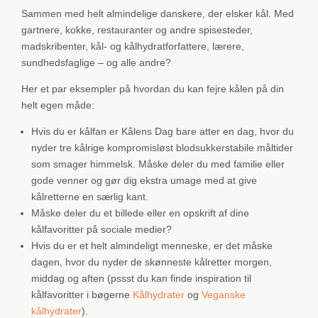
Sammen med helt almindelige danskere, der elsker kål. Med
gartnere, kokke, restauranter og andre spisesteder,
madskribenter, kål- og kålhydratforfattere, lærere,
sundhedsfaglige – og alle andre?
Her et par eksempler på hvordan du kan fejre kålen på din
helt egen måde:
Hvis du er kålfan er Kålens Dag bare atter en dag, hvor du
nyder tre kålrige kompromisløst blodsukkerstabile måltider
som smager himmelsk. Måske deler du med familie eller
gode venner og gør dig ekstra umage med at give
kålretterne en særlig kant.
Måske deler du et billede eller en opskrift af dine
kålfavoritter på sociale medier?
Hvis du er et helt almindeligt menneske, er det måske
dagen, hvor du nyder de skønneste kålretter morgen,
middag og aften (pssst du kan finde inspiration til
kålfavoritter i bøgerne
Kålhydrater
og
Veganske
kålhydrater
).