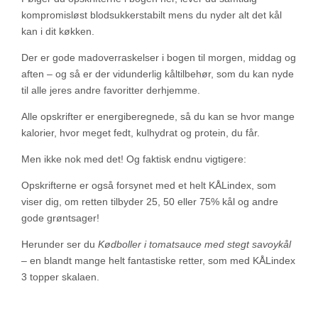
kompromisløst blodsukkerstabilt mens du nyder alt det kål
kan i dit køkken.
Der er gode madoverraskelser i bogen til morgen, middag og
aften – og så er der vidunderlig kåltilbehør, som du kan nyde
til alle jeres andre favoritter derhjemme.
Alle opskrifter er energiberegnede, så du kan se hvor mange
kalorier, hvor meget fedt, kulhydrat og protein, du får.
Men ikke nok med det! Og faktisk endnu vigtigere:
Opskrifterne er også forsynet med et helt
KÅLindex
, som
viser dig, om retten tilbyder 25, 50 eller 75% kål og andre
gode grøntsager!
Herunder ser du
Kødboller i tomatsauce med stegt savoykål
– en blandt mange helt fantastiske retter, som med KÅLindex
3 topper skalaen.