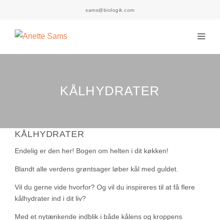
Hop
sams@biologik.com
til
indhold
Men
KÅLHYDRATER
KÅLHYDRATER
Endelig er den her! Bogen om helten i dit køkken!
Blandt alle verdens grøntsager løber kål med guldet.
Vil du gerne vide hvorfor? Og vil du inspireres til at få flere
kålhydrater ind i dit liv?
Med et nytænkende indblik i både kålens og kroppens