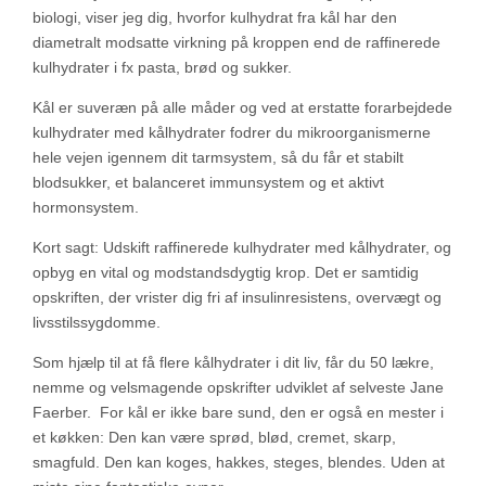
biologi, viser jeg dig, hvorfor kulhydrat fra kål har den
diametralt modsatte virkning på kroppen end de raffinerede
kulhydrater i fx pasta, brød og sukker.
Kål er suveræn på alle måder og ved at erstatte forarbejdede
kulhydrater med kålhydrater fodrer du mikroorganismerne
hele vejen igennem dit tarmsystem, så du får et stabilt
blodsukker, et balanceret immunsystem og et aktivt
hormonsystem.
Kort sagt: Udskift raffinerede kulhydrater med kålhydrater, og
opbyg en vital og modstandsdygtig krop. Det er samtidig
opskriften, der vrister dig fri af insulinresistens, overvægt og
livsstilssygdomme.
Som hjælp til at få flere kålhydrater i dit liv, får du 50 lækre,
nemme og velsmagende opskrifter udviklet af selveste Jane
Faerber. For kål er ikke bare sund, den er også en mester i
et køkken: Den kan være sprød, blød, cremet, skarp,
smagfuld. Den kan koges, hakkes, steges, blendes. Uden at