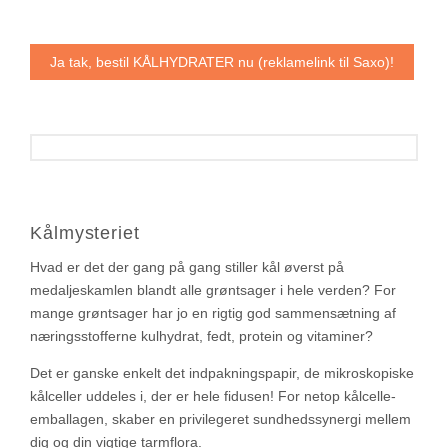
Ja tak, bestil KÅLHYDRATER nu (reklamelink til Saxo)!
Kålmysteriet
Hvad er det der gang på gang stiller kål øverst på
medaljeskamlen blandt alle grøntsager i hele verden? For
mange grøntsager har jo en rigtig god sammensætning af
næringsstofferne kulhydrat, fedt, protein og vitaminer?
Det er ganske enkelt det indpakningspapir, de mikroskopiske
kålceller uddeles i, der er hele fidusen! For netop kålcelle-
emballagen, skaber en privilegeret sundhedssynergi mellem
dig og din vigtige tarmflora.