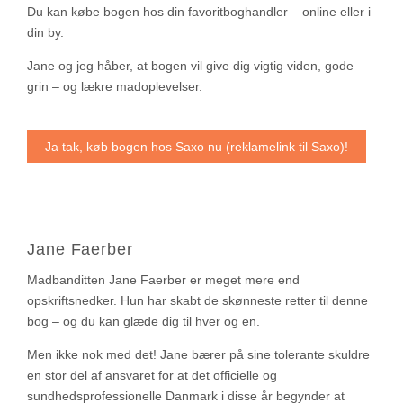
Du kan købe bogen hos din favoritboghandler – online eller i
din by.
Jane og jeg håber, at bogen vil give dig vigtig viden, gode
grin – og lækre madoplevelser.
Ja tak, køb bogen hos Saxo nu (reklamelink til Saxo)!
Jane Faerber
Madbanditten Jane Faerber er meget mere end
opskriftsnedker. Hun har skabt de skønneste retter til denne
bog – og du kan glæde dig til hver og en.
Men ikke nok med det! Jane bærer på sine tolerante skuldre
en stor del af ansvaret for at det officielle og
sundhedsprofessionelle Danmark i disse år begynder at