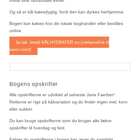
miste sine fantastiske evner.
Og så er kål bæredygtig, fordi den kan dyrkes herhjemme.
Bogen kan købes hos din lokale boghandler eller bestilles
online.
Ja tak, bestil KÅLHYDRATER nu (reklamelink til
saxo.com)!
Bogens opskrifter
Alle opskrifterne er udviklet af selveste Jane Faerber!
Retterne er rige på kålvariation og du finder ingen mel, korn
eller sukker.
Du kan bruge opskrifterne som du bruger alle lækre
opskrifter til hverdag og fest.
Følger du opskrifterne i bogen her, lever du samtidig