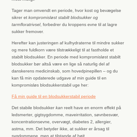
Tager man omvendt en periode, hvor kost og bevægelse
sikrer et
kompromisløst stabilt blodsukker og
tarmfloratrivsel
, forbedrer du kroppens evne til at lagre
sukker fremover.
Herefter kan justeringen af kulhydraterne til mindre sukker
og mere fuldkorn være tilstrækkeligt til at fastholde et
stabilt blodsukker. En periode med kompromisløst stabilt
blodsukker bør altså være en lige så naturlig del af
danskerens medicinskab, som hovedpinepillen – og du
kan få min opdaterede udgave af min guide til en
kompromisløs blodsukkerstabil uge her:
Få min guide til en blodsukkerstabil periode
Det stabile blodsukker
kan
reelt have en enorm effekt på
ledsmerter, gigtsygdomme, maveirritation, søvnbesvær,
koncentrationsevne, overvægt, diabetes 2, allergier,
astma, mm. Det betyder ikke, at sukker er årsag til
sygdommene, men at tilstande af højt