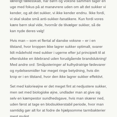
lærerigt fællesskab, når børn og voksne sammen tager en
uge med fokus på at manøvrere uden om alt det sukker vi
kender, og alt det sukker, vi ikke kender endnu. Ikke fordi,
vi skal skabe små anti-sukker-fanatikere. Kun fordi vores
kære børn skal vide, hvornår de tilvælger sukker, så de
kan nyde deres valg!
Hvis man – som et flertal af danske voksne – er i en
tilstand, hvor kroppen ikke lagrer sukker optimalt, svarer
lidt mådehold med sukker i ugerne efter jul principielt til at
efterslukke en ildebrand uden forudgående brandslukning!
Med andre ord: Småjusteringer af kulhydratrige fødevarer
og nydelsesmidler har meget ringe betydning, hvis din
krop er i en tilstand, hvor den ikke lagrer sukker effektivt.
Set med kalorieøjne er det meget fint at nedjustere sukker,
men set med biologiske øjne, undlader man at give sig
selv en kæmpestor sundhedsgave, hvis man skærer ned,
uden først at tage en blodsukkerstabil periode, hvor man
samtidig gør alt for at fodre de hjælpsomme tarmbakterier
mest muligt.