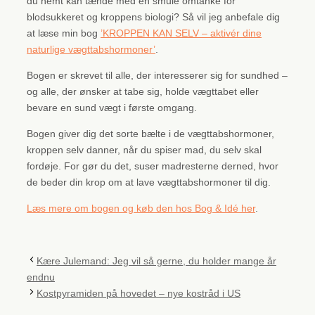
du nemt kan tænde med en smule omtanke for
blodsukkeret og kroppens biologi? Så vil jeg anbefale dig
at læse min bog
’KROPPEN KAN SELV – aktivér dine
naturlige vægttabshormoner’
.
Bogen er skrevet til alle, der interesserer sig for sundhed –
og alle, der ønsker at tabe sig, holde vægttabet eller
bevare en sund vægt i første omgang.
Bogen giver dig det sorte bælte i de vægttabshormoner,
kroppen selv danner, når du spiser mad, du selv skal
fordøje. For gør du det, suser madresterne derned, hvor
de beder din krop om at lave vægttabshormoner til dig.
Læs mere om bogen og køb den hos Bog & Idé her
.
Kære Julemand: Jeg vil så gerne, du holder mange år
endnu
Kostpyramiden på hovedet – nye kostråd i US