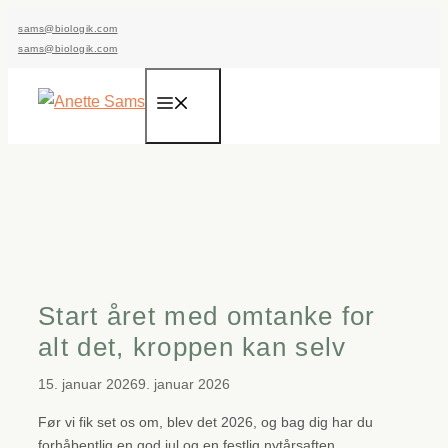
Hop
sams@biologik.com
til
sams@biologik.com
indhold
Menu
Start året med omtanke for
alt det, kroppen kan selv
15. januar 2026
9. januar 2026
Før vi fik set os om, blev det 2026, og bag dig har du
forhåbentlig en god jul og en festlig nytårsaften.