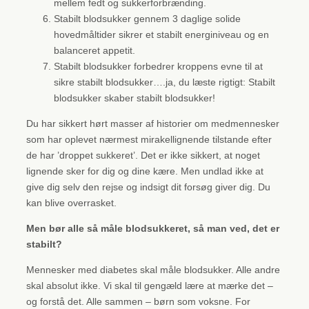
mellem fedt og sukkerforbrænding.
Stabilt blodsukker gennem 3 daglige solide
hovedmåltider sikrer et stabilt energiniveau og en
balanceret appetit.
Stabilt blodsukker forbedrer kroppens evne til at
sikre stabilt blodsukker….ja, du læste rigtigt: Stabilt
blodsukker skaber stabilt blodsukker!
Du har sikkert hørt masser af historier om medmennesker
som har oplevet nærmest mirakellignende tilstande efter
de har ’droppet sukkeret’. Det er ikke sikkert, at noget
lignende sker for dig og dine kære. Men undlad ikke at
give dig selv den rejse og indsigt dit forsøg giver dig. Du
kan blive overrasket.
Men bør alle så måle blodsukkeret, så man ved, det er
stabilt?
Mennesker med diabetes skal måle blodsukker. Alle andre
skal absolut ikke. Vi skal til gengæld lære at mærke det –
og forstå det. Alle sammen – børn som voksne. For