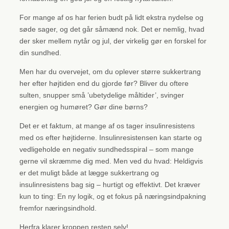
For mange af os har ferien budt på lidt ekstra nydelse og
søde sager, og det går såmænd nok. Det er nemlig, hvad
der sker mellem nytår og jul, der virkelig gør en forskel for
din sundhed.
Men har du overvejet, om du oplever større sukkertrang
her efter højtiden end du gjorde før? Bliver du oftere
sulten, snupper små ’ubetydelige måltider’, svinger
energien og humøret? Gør dine børns?
Det er et faktum, at mange af os tager insulinresistens
med os efter højtiderne. Insulinresistensen kan starte og
vedligeholde en negativ sundhedsspiral – som mange
gerne vil skræmme dig med. Men ved du hvad: Heldigvis
er det muligt både at lægge sukkertrang og
insulinresistens bag sig – hurtigt og effektivt. Det kræver
kun to ting: En ny logik, og et fokus på næringsindpakning
fremfor næringsindhold.
Herfra klarer kroppen resten selv!