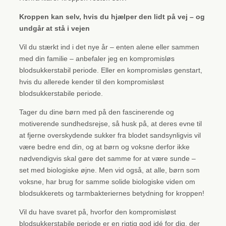
Kroppen kan selv, hvis du hjælper den lidt på vej – og
undgår at stå i vejen
Vil du stærkt ind i det nye år – enten alene eller sammen
med din familie – anbefaler jeg en kompromisløs
blodsukkerstabil periode. Eller en kompromisløs genstart,
hvis du allerede kender til den kompromisløst
blodsukkerstabile periode.
Tager du dine børn med på den fascinerende og
motiverende sundhedsrejse, så husk på, at deres evne til
at fjerne overskydende sukker fra blodet sandsynligvis vil
være bedre end din, og at børn og voksne derfor ikke
nødvendigvis skal gøre det samme for at være sunde –
set med biologiske øjne. Men vid også, at alle, børn som
voksne, har brug for samme solide biologiske viden om
blodsukkerets og tarmbakteriernes betydning for kroppen!
Vil du have svaret på, hvorfor den kompromisløst
blodsukkerstabile periode er en rigtig god idé for dig, der