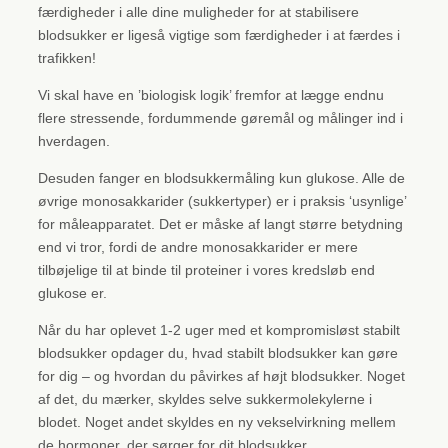
færdigheder i alle dine muligheder for at stabilisere
blodsukker er ligeså vigtige som færdigheder i at færdes i
trafikken!
Vi skal have en ’biologisk logik’ fremfor at lægge endnu
flere stressende, fordummende gøremål og målinger ind i
hverdagen.
Desuden fanger en blodsukkermåling kun glukose. Alle de
øvrige monosakkarider (sukkertyper) er i praksis ‘usynlige’
for måleapparatet. Det er måske af langt større betydning
end vi tror, fordi de andre monosakkarider er mere
tilbøjelige til at binde til proteiner i vores kredsløb end
glukose er.
Når du har oplevet 1-2 uger med et kompromisløst stabilt
blodsukker opdager du, hvad stabilt blodsukker kan gøre
for dig – og hvordan du påvirkes af højt blodsukker. Noget
af det, du mærker, skyldes selve sukkermolekylerne i
blodet. Noget andet skyldes en ny vekselvirkning mellem
de hormoner, der sørger for dit blodsukker.