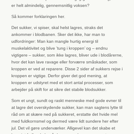
er helt almindelig, gennemsnitlig voksen?
Så kommer forklaringen her.
Det sukker, vi spiser, skal helst lagres, straks det
ankommer i blodbanen. Sker det ikke, har man to
udfordringer: Man kan mangle hurtig energi til
muskelaktivitet og blive ’tung i kroppen’ og – endnu
vigtigere – sukker, som ikke lagres, bliver ude i blodårerne,
hvor det kan lave ravage eller forværre småskader, som
kroppen er ved at reparere. Disse 2 sider af sukkers rejse i
kroppen er vigtige. Derfor giver det god mening, at
kroppen er udstyret med et stort antal processer, som
arbejder på skift for at sikre det stabile blodsukker.
Som et ungt, sundt og raskt menneske med gode evner til
at lagre det overskydende sukker, kan man sagtens lytte til
råd om at skære ned på sukkeret, erstatte det hvide mel
med fuldkornsmel og dermed være lidt sundere her efter
jul. Det vil gøre underværker. Alligevel kan det skabe et