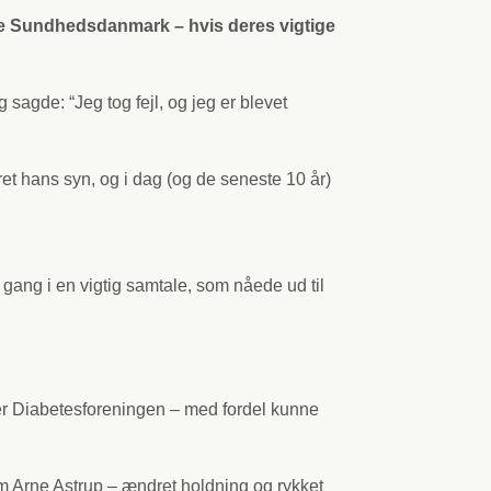
ede Sundhedsdanmark – hvis deres vigtige
sagde: “Jeg tog fejl, og jeg er blevet
ret hans syn, og i dag (og de seneste 10 år)
gang i en vigtig samtale, som nåede ud til
r Diabetesforeningen – med fordel kunne
 Arne Astrup – ændret holdning og rykket