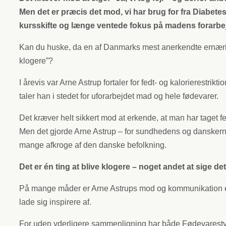
Men det er præcis det mod, vi har brug for fra Diabet
kursskifte og længe ventede fokus på madens forarbejd
Kan du huske, da en af Danmarks mest anerkendte ernæringsf
klogere”?
I årevis var Arne Astrup fortaler for fedt- og kalorierestr
taler han i stedet for uforarbejdet mad og hele fødevarer.
Det kræver helt sikkert mod at erkende, at man har taget fe
Men det gjorde Arne Astrup – for sundhedens og danskernes
mange afkroge af den danske befolkning.
Det er én ting at blive klogere – noget andet at sige det
På mange måder er Arne Astrups mod og kommunikation ek
lade sig inspirere af.
For uden yderligere sammenligning har både Fødevaresty