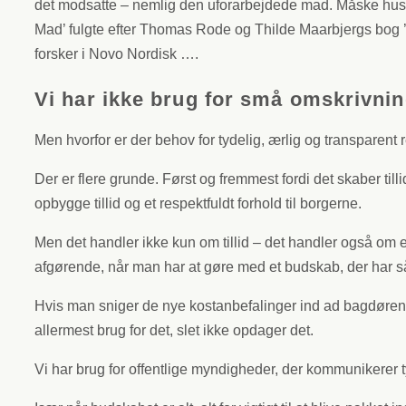
det modsatte – nemlig den uforarbejdede mad. Måske huske
Mad’ fulgte efter Thomas Rode og Thilde Maarbjergs bog ’
forsker i Novo Nordisk ….
Vi har ikke brug for små omskrivni
Men hvorfor er der behov for tydelig, ærlig og transparent r
Der er flere grunde. Først og fremmest fordi det skaber t
opbygge tillid og et respektfuldt forhold til borgerne.
Men det handler ikke kun om tillid – det handler også om 
afgørende, når man har at gøre med et budskab, der har så
Hvis man sniger de nye kostanbefalinger ind ad bagdøren u
allermest brug for det, slet ikke opdager det.
Vi har brug for offentlige myndigheder, der kommunikerer ty