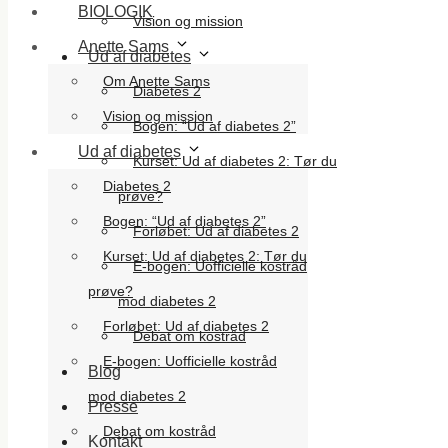
BIOLOGIK
Vision og mission
Anette Sams
Ud af diabetes
Om Anette Sams
Diabetes 2
Vision og mission
Bogen: “Ud af diabetes 2”
Ud af diabetes
Kurset: Ud af diabetes 2: Tør du
Diabetes 2
prøve?
Bogen: “Ud af diabetes 2”
Forløbet: Ud af diabetes 2
Kurset: Ud af diabetes 2: Tør du
E-bogen: Uofficielle kostråd
prøve?
mod diabetes 2
Forløbet: Ud af diabetes 2
Debat om kostråd
E-bogen: Uofficielle kostråd
Blog
mod diabetes 2
Presse
Debat om kostråd
Kontakt