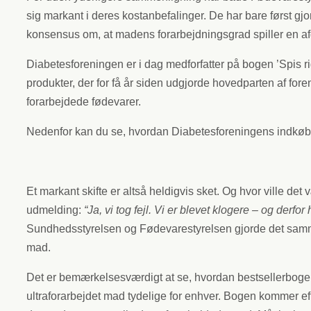
sig markant i deres kostanbefalinger. De har bare først gj
konsensus om, at madens forarbejdningsgrad spiller en afgø
Diabetesforeningen er i dag medforfatter på bogen ’Spis r
produkter, der for få år siden udgjorde hovedparten af fo
forarbejdede fødevarer.
Nedenfor kan du se, hvordan Diabetesforeningens indkøbsg
Et markant skifte er altså heldigvis sket. Og hvor ville d
udmelding:
“Ja, vi tog fejl. Vi er blevet klogere – og derfo
Sundhedsstyrelsen og Fødevarestyrelsen gjorde det samme
mad.
Det er bemærkelsesværdigt at se, hvordan bestsellerbogen 
ultraforarbejdet mad tydelige for enhver. Bogen kommer ef