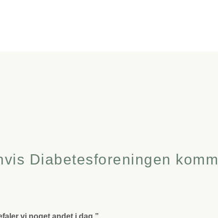
, hvis Diabetesforeningen komm
efaler vi noget andet i dag.”