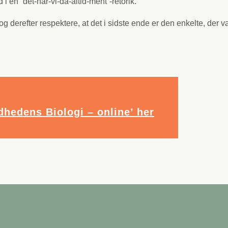
nd i en “det-har-vi-da-altid-ment”-retorik.
g derefter respektere, at det i sidste ende er den enkelte, der v
hedens Biologi – online’ her