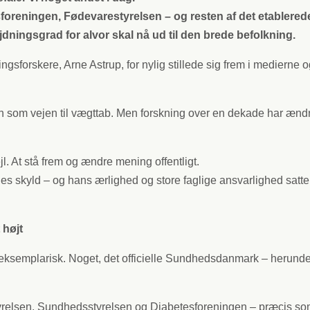
esforeningen, Fødevarestyrelsen – og resten af det etabler
ningsgrad for alvor skal nå ud til den brede befolkning.
orskere, Arne Astrup, for nylig stillede sig frem i medierne og 
iktion som vejen til vægttab. Men forskning over en dekade har ænd
jl. At stå frem og ændre mening offentligt.
 skyld – og hans ærlighed og store faglige ansvarlighed satte 
 højt
semplarisk. Noget, det officielle Sundhedsdanmark – herunde
relsen, Sundhedsstyrelsen og Diabetesforeningen – præcis som