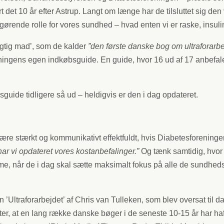
ort det 10 år efter Astrup. Langt om længe har de tilsluttet sig 
rende rolle for vores sundhed – hvad enten vi er raske, insulinr
igtig mad’, som de kalder
”
den første danske bog om ultraforarb
reningens egen indkøbsguide. En guide, hvor 16 ud af 17 anbefal
uide tidligere så ud – heldigvis er den i dag opdateret.
et være stærkt og kommunikativt effektfuldt, hvis Diabetesforenin
r har vi opdateret vores kostanbefalinger.”
Og tænk samtidig, hvor 
, når de i dag skal sætte maksimalt fokus på alle de sundhed
’Ultraforarbejdet’ af Chris van Tulleken, som blev oversat til d
ter, at en lang række danske bøger i de seneste 10-15 år har ha