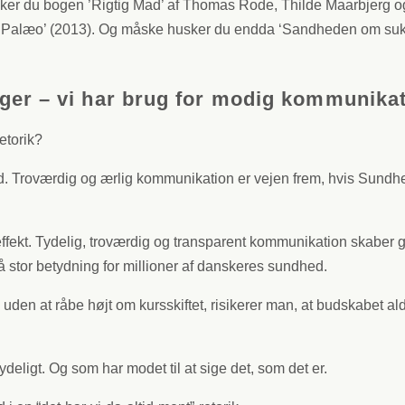
r du bogen ’Rigtig Mad’ af Thomas Rode, Thilde Maarbjerg og ja
Palæo’ (2013). Og måske husker du endda ‘Sandheden om sukker’ 
nger – vi har brug for modig kommunika
etorik?
illid. Troværdig og ærlig kommunikation er vejen frem, hvis Sund
effekt. Tydelig, troværdig og transparent kommunikation skaber g
 stor betydning for millioner af danskeres sundhed.
den at råbe højt om kursskiftet, risikerer man, at budskabet al
deligt. Og som har modet til at sige det, som det er.