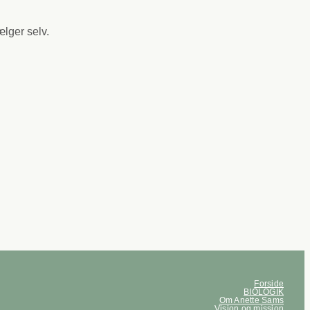
ælger selv.
Forside
BIOLOGIK
Om Anette Sams
Vision og mission