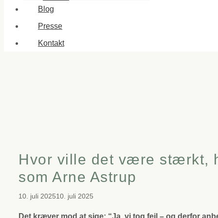
Blog
Presse
Kontakt
Hvor ville det være stærkt
som Arne Astrup
10. juli 2025
10. juli 2025
Det kræver mod at sige: “Ja, vi tog fejl – og derfor anb