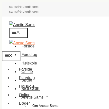
Hop
sams@biologik.com
til
sams@biologik.com
indhold
Menu
Forside
Foredrag
Menu
Højskole
Forside
Online
Foredrag
Bøger
Højskole
BIOLOGIK
Online
Anette Sams
Bøger
Om Anette Sams