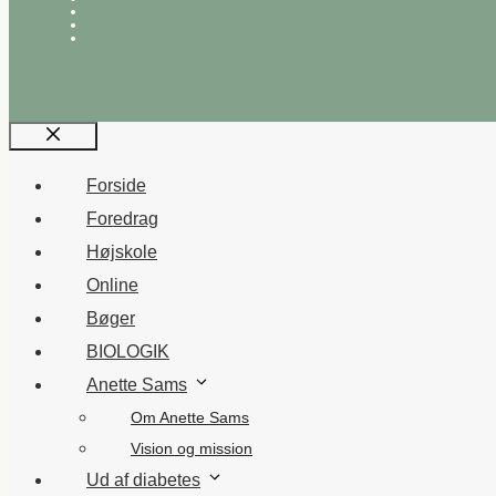
Luk
Forside
Foredrag
Højskole
Online
Bøger
BIOLOGIK
Anette Sams
Om Anette Sams
Vision og mission
Ud af diabetes