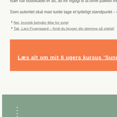
Især når budskabet er alt, alt for vigtigt til at blive pakket i
Som autoritet skal man turde tage et tydeligt standpunkt – o
Nej, kronisk betyder ikke for evigt
Tak, Lars Fruergaard – fordi du bruger din stemme så vigtigt!
Læs alt om mit 6 ugers kursus ’Sund