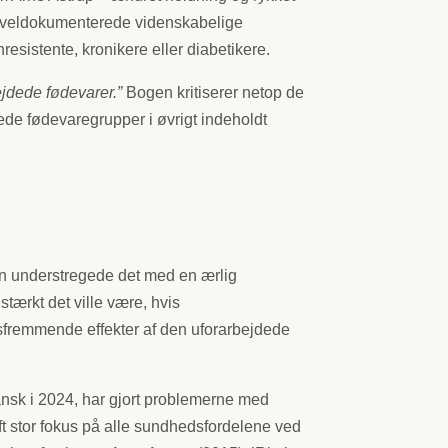
den veldokumenterede videnskabelige
esistente, kronikere eller diabetikere.
ejdede fødevarer.
”
Bogen kritiserer netop de
ede fødevaregrupper i øvrigt indeholdt
gen understregede det med en ærlig
stærkt det ville være, hvis
sfremmende effekter af den uforarbejdede
ansk i 2024, har gjort problemerne med
ft stor fokus på alle sundhedsfordelene ved