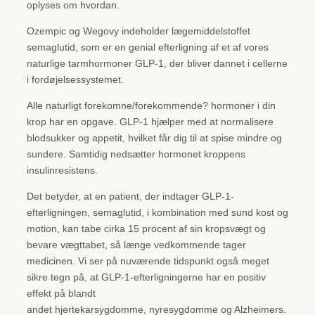
oplyses om hvordan.
Ozempic og Wegovy indeholder lægemiddelstoffet
semaglutid, som er en genial efterligning af et af vores
naturlige tarmhormoner GLP-1, der bliver dannet i cellerne
i fordøjelsessystemet.
Alle naturligt forekomne/forekommende? hormoner i din
krop har en opgave. GLP-1 hjælper med at normalisere
blodsukker og appetit, hvilket får dig til at spise mindre og
sundere. Samtidig nedsætter hormonet kroppens
insulinresistens.
Det betyder, at en patient, der indtager GLP-1-
efterligningen, semaglutid, i kombination med sund kost og
motion, kan tabe cirka 15 procent af sin kropsvægt og
bevare vægttabet, så længe vedkommende tager
medicinen. Vi ser på nuværende tidspunkt også meget
sikre tegn på, at GLP-1-efterligningerne har en positiv
effekt på blandt
andet hjertekarsygdomme, nyresygdomme og Alzheimers.