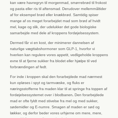
kan være havregryn til morgenmad, smørrebrød til frokost
og pasta eller ris til aftensmad. Derudover mellemmåltider
af for eksempel brød eller knækbrød. Samtidig spiser
mange af os meget forarbejdet mad som brød af hvidt
mel, kage og slik, der udelukker det gode biologiske
samarbejde med dele af kroppens fordøjelsessystem.
Dermed får vi en kost, der minimerer dannelsen af
naturlige vægttabshormoner som GLP-1, hvorfor vi
hverken kan regulere vores appetit, vedligeholde kroppens
evne til at fjerne sukker fra blodet eller hjælpe til ved
forbrændingen af fedt.
For inde i kroppen skal den forarbejdede mad nærmest
kun opløses i spyt og tarmvæske, og fluks er
næringsstofferne fra maden klar til at springe fra toppen af
fordøjelsessystemet over i blodbanen
.
Den forarbejdede
mad er ofte fyldt med stivelse fra mel og med sukker,
sødemidler og E-numre. Smagen af maden er sød og
lækker, og derfor beder vores urhjerne om mere, mere,