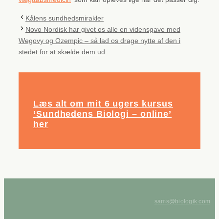
Kålens sundhedsmirakler
Novo Nordisk har givet os alle en vidensgave med
Wegovy og Ozempic – så lad os drage nytte af den i
stedet for at skælde dem ud
Læs alt om mit 6 ugers kursus
’Sundhedens Biologi – online’
her
sams@biologik.com