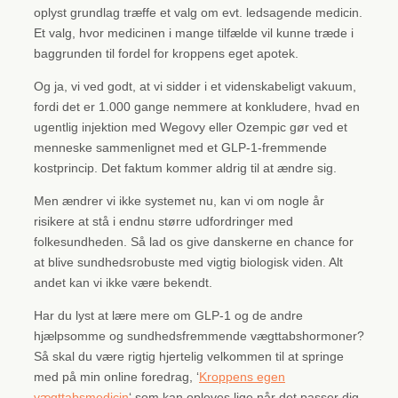
oplyst grundlag træffe et valg om evt. ledsagende medicin.
Et valg, hvor medicinen i mange tilfælde vil kunne træde i
baggrunden til fordel for kroppens eget apotek.
Og ja, vi ved godt, at vi sidder i et videnskabeligt vakuum,
fordi det er 1.000 gange nemmere at konkludere, hvad en
ugentlig injektion med Wegovy eller Ozempic gør ved et
menneske sammenlignet med et GLP-1-fremmende
kostprincip. Det faktum kommer aldrig til at ændre sig.
Men ændrer vi ikke systemet nu, kan vi om nogle år
risikere at stå i endnu større udfordringer med
folkesundheden. Så lad os give danskerne en chance for
at blive sundhedsrobuste med vigtig biologisk viden. Alt
andet kan vi ikke være bekendt.
Har du lyst at lære mere om GLP-1 og de andre
hjælpsomme og sundhedsfremmende vægttabshormoner?
Så skal du være rigtig hjertelig velkommen til at springe
med på min online foredrag, ‘
Kroppens egen
vægttabsmedicin
‘ som kan opleves lige når det passer dig.