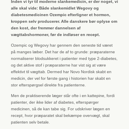
Inden vi tyr til moderne slankemedicin, er der noget, vi
alle skal vide: Både slankemidlet Wegovy og
diabetesmedicinen Ozempic efterligner et hormon,
kroppen selv producerer. Alle danskere bør oplyse om
den kost, der fremmer dannelsen af
vægttabshormoner, før de indløser en recept.
Ozempic og Wegovy har gennem den seneste tid været
på manges læber. Det har de af to grunde: præparaterne
normaliserer blodsukkeret i patienter med type 2-diabetes,
og det aktive stof i præparaterne har vist sig at være
effektivt til vægttab. Dermed har Novo Nordisk skabt en
medicin, der vel for første gang i historien har skabt en
stor efterspørgsel direkte fra patienterne.
Men de praktiserende læger står ofte i en kattepine, fordi
patienter, der ikke lider af diabetes, efterspørger
medicinen, så de kan tabe sig. For udskriver lægen en
recept, hvor præparatet skal bekæmpe overvægt, skal
patienten selv betale.