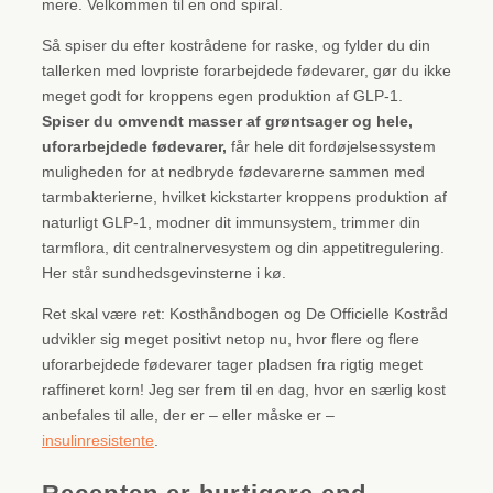
mere. Velkommen til en ond spiral.
Så spiser du efter kostrådene for raske, og fylder du din
tallerken med lovpriste forarbejdede fødevarer, gør du ikke
meget godt for kroppens egen produktion af GLP-1.
Spiser du omvendt masser af grøntsager og hele,
uforarbejdede fødevarer,
får hele dit fordøjelsessystem
muligheden for at nedbryde fødevarerne sammen med
tarmbakterierne, hvilket kickstarter kroppens produktion af
naturligt GLP-1, modner dit immunsystem, trimmer din
tarmflora, dit centralnervesystem og din appetitregulering.
Her står sundhedsgevinsterne i kø.
Ret skal være ret: Kosthåndbogen og De Officielle Kostråd
udvikler sig meget positivt netop nu, hvor flere og flere
uforarbejdede fødevarer tager pladsen fra rigtig meget
raffineret korn! Jeg ser frem til en dag, hvor en særlig kost
anbefales til alle, der er – eller måske er –
insulinresistente
.