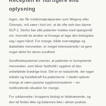
Recepten er hurtigere end
oplysning
Ingen, der får medicinalpræparater som Wegovy eller
Ozempic, må være i tvivl om, at de ofte selv kan danne
GLP-1. Derfor bør alle patienter mødes med spørgsmål
om, hvorvidt de ønsker at forsøge at tage den biologiske
sag i egen hånd. For mange, både overvægtige og
diabetiske mennesker, er meget interesserede i at gøre
noget aktivt for deres sundhed.
Sundhedssystemet overser, at patienter er kompetente
mennesker, som bliver fastholdt i sygdom af den
anbefalede brødrige kost. Det er en katastrofe, der tager
initiativ og handlekraft fra patienterne. I stedet oplever
mange at være passive sygdomsmaskiner – en
nedbrydende situation for mange.
For uddannelse i kroppens biologi er tidskrævende, og
den tid findes ikke og belønnes ikke i almen praksis.