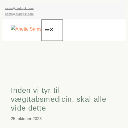
Hop
sams@biologik.com
til
sams@biologik.com
indhold
Menu
Inden vi tyr til
vægttabsmedicin, skal alle
vide dette
25. oktober 2023