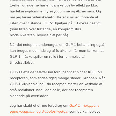
1-efterligningerne har en ganske positiv effekt på bl.a.
hjertekarsygdomme, nyresygdomme og Alzheimers. Og
når jeg læser videnskabelig litteratur vil jeg forvente at
listen over tilstande, GLP-1 hjælper på, vil vokse hastigt
(som listen over tilstande, en kompromisløs
blodsukkerstabil levevis hjælper på).
Når det netop nu undersøges om GLP-1 behandling også
kan bruges mod misbrug af fx alkohol, får man tanken, at
GLP-1 måske spiller en rolle i fornemmelse af
tilfredsstillelse.
GLP-1s effekter sætter ind fordi peptidet binder til GLP-1
receptoren, som findes rigtig mange steder i kroppen. Når
GLP-1 klikker sig ind i sin receptor, starter en kaskade af
små reaktioner inde i den celle, der har receptoren
siddende på overfladen.
Jeg har skabt et online foredrag om
GLP-1 – kroppens
egen vægttabs- og diabetesmedicin
som du kan opleve,