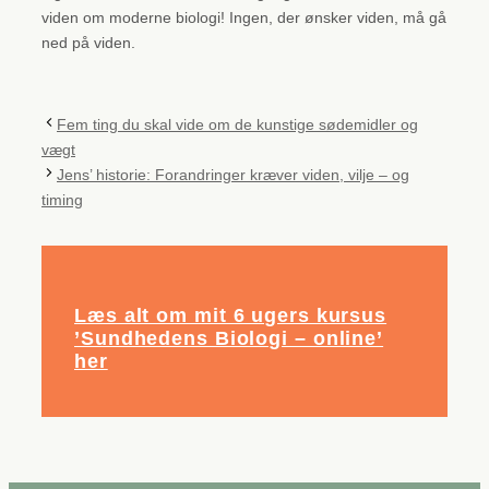
viden om moderne biologi! Ingen, der ønsker viden, må gå
ned på viden.
Fem ting du skal vide om de kunstige sødemidler og
vægt
Jens’ historie: Forandringer kræver viden, vilje – og
timing
Læs alt om mit 6 ugers kursus
’Sundhedens Biologi – online’
her