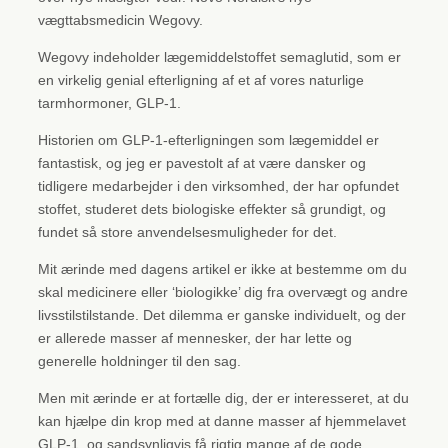
vægttabsmedicin Wegovy.
Wegovy indeholder lægemiddelstoffet semaglutid, som er
en virkelig genial efterligning af et af vores naturlige
tarmhormoner, GLP-1.
Historien om GLP-1-efterligningen som lægemiddel er
fantastisk, og jeg er pavestolt af at være dansker og
tidligere medarbejder i den virksomhed, der har opfundet
stoffet, studeret dets biologiske effekter så grundigt, og
fundet så store anvendelsesmuligheder for det.
Mit ærinde med dagens artikel er ikke at bestemme om du
skal medicinere eller ‘biologikke’ dig fra overvægt og andre
livsstilstilstande. Det dilemma er ganske individuelt, og der
er allerede masser af mennesker, der har lette og
generelle holdninger til den sag.
Men mit ærinde er at fortælle dig, der er interesseret, at du
kan hjælpe din krop med at danne masser af hjemmelavet
GLP-1, og sandsynligvis få rigtig mange af de gode