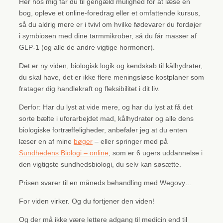
Her hos mig får du til gengæld mulighed for at læse en
bog, opleve et online-foredrag eller et omfattende kursus,
så du aldrig mere er i tvivl om hvilke fødevarer du fordøjer
i symbiosen med dine tarmmikrober, så du får masser af
GLP-1 (og alle de andre vigtige hormoner).
Det er ny viden, biologisk logik og kendskab til kålhydrater,
du skal have, det er ikke flere meningsløse kostplaner som
fratager dig handlekraft og fleksibilitet i dit liv.
Derfor: Har du lyst at vide mere, og har du lyst at få det
sorte bælte i uforarbejdet mad, kålhydrater og alle dens
biologiske fortræffeligheder, anbefaler jeg at du enten
læser en af mine
bøger
– eller springer med på
Sundhedens Biologi – online
, som er 6 ugers uddannelse i
den vigtigste sundhedsbiologi, du selv kan søsætte.
Prisen svarer til en måneds behandling med Wegovy…
For viden virker. Og du fortjener den viden!
Og der må ikke være lettere adgang til medicin end til