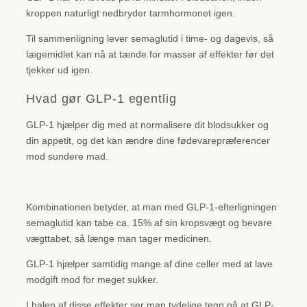
kroppen naturligt nedbryder tarmhormonet igen.
Til sammenligning lever semaglutid i time- og dagevis, så
lægemidlet kan nå at tænde for masser af effekter før det
tjekker ud igen.
Hvad gør GLP-1 egentlig
GLP-1 hjælper dig med at normalisere dit blodsukker og
din appetit, og det kan ændre dine fødevarepræferencer
mod sundere mad.
Kombinationen betyder, at man med GLP-1-efterligningen
semaglutid kan tabe ca. 15% af sin kropsvægt og bevare
vægttabet, så længe man tager medicinen.
GLP-1 hjælper samtidig mange af dine celler med at lave
modgift mod for meget sukker.
I halen af disse effekter ser man tydelige tegn på at GLP-