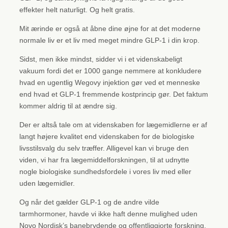
effekter helt naturligt. Og helt gratis.
Mit ærinde er også at åbne dine øjne for at det moderne
normale liv er et liv med meget mindre GLP-1 i din krop.
Sidst, men ikke mindst, sidder vi i et videnskabeligt
vakuum fordi det er 1000 gange nemmere at konkludere
hvad en ugentlig Wegovy injektion gør ved et menneske
end hvad et GLP-1 fremmende kostprincip gør. Det faktum
kommer aldrig til at ændre sig.
Der er altså tale om at videnskaben for lægemidlerne er af
langt højere kvalitet end videnskaben for de biologiske
livsstilsvalg du selv træffer. Alligevel kan vi bruge den
viden, vi har fra lægemiddelforskningen, til at udnytte
nogle biologiske sundhedsfordele i vores liv med eller
uden lægemidler.
Og når det gælder GLP-1 og de andre vilde
tarmhormoner, havde vi ikke haft denne mulighed uden
Novo Nordisk’s banebrydende og offentliggjorte forskning.