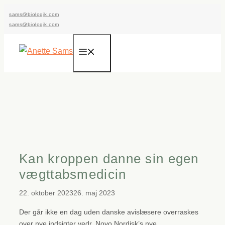
Hop
sams@biologik.com
til
sams@biologik.com
indhold
Menu
Kan kroppen danne sin egen
vægttabsmedicin
22. oktober 2023
26. maj 2023
Der går ikke en dag uden danske avislæsere overraskes
over nye indsigter vedr. Novo Nordisk’s nye