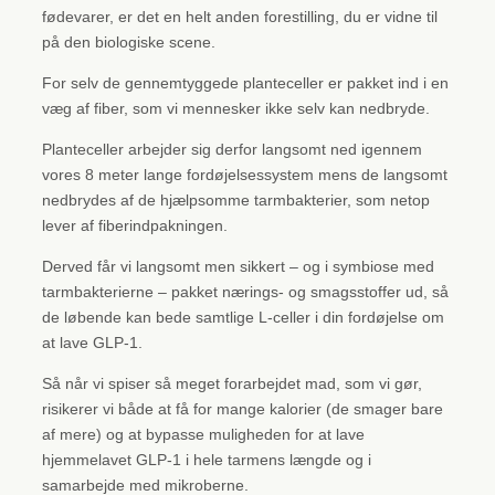
fødevarer, er det en helt anden forestilling, du er vidne til
på den biologiske scene.
For selv de gennemtyggede planteceller er pakket ind i en
væg af fiber, som vi mennesker ikke selv kan nedbryde.
Planteceller arbejder sig derfor langsomt ned igennem
vores 8 meter lange fordøjelsessystem mens de langsomt
nedbrydes af de hjælpsomme tarmbakterier, som netop
lever af fiberindpakningen.
Derved får vi langsomt men sikkert – og i symbiose med
tarmbakterierne – pakket nærings- og smagsstoffer ud, så
de løbende kan bede samtlige L-celler i din fordøjelse om
at lave GLP-1.
Så når vi spiser så meget forarbejdet mad, som vi gør,
risikerer vi både at få for mange kalorier (de smager bare
af mere) og at bypasse muligheden for at lave
hjemmelavet GLP-1 i hele tarmens længde og i
samarbejde med mikroberne.