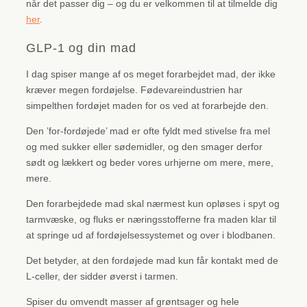
når det passer dig – og du er velkommen til at tilmelde dig
her
.
GLP-1 og din mad
I dag spiser mange af os meget forarbejdet mad, der ikke
kræver megen fordøjelse. Fødevareindustrien har
simpelthen fordøjet maden for os ved at forarbejde den.
Den ’for-fordøjede’ mad er ofte fyldt med stivelse fra mel
og med sukker eller sødemidler, og den smager derfor
sødt og lækkert og beder vores urhjerne om mere, mere,
mere.
Den forarbejdede mad skal nærmest kun opløses i spyt og
tarmvæske, og fluks er næringsstofferne fra maden klar til
at springe ud af fordøjelsessystemet og over i blodbanen.
Det betyder, at den fordøjede mad kun får kontakt med de
L-celler, der sidder øverst i tarmen.
Spiser du omvendt masser af grøntsager og hele