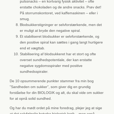
pulssnacks – en kortvarig fysisk aktivitet – ofte
erstatte chokoladen og de andre snacks. Prøv det!
På storrumskontoret, ved kaffemaskinen – eller i
smug.
Blodsukkerstigninger er selvforstærkende, men det
er muligt at bryde den negative spiral.
Et stabiliseret blodsukker er selvforstærkende, og
den positive spiral kan sættes i gang langt hurtigere
end et vægttab.
Stabilisering af blodsukkeret har et stort og ofte
overset sundhedspotentiale, der kan erstatte
negative sygdomsspiraler med positive
sundhedsspiraler.
De 10 opsummerende punkter stammer fra min bog
”Sandheden om sukker”, som giver dig en grundig
forståelse for din BIOLOGIK og alt, du skal vide om sukker
for at opnå solid sundhed.
Og har du mødt ordet på mine foredrag, plejer jeg at sige
at det selvfølgelig betyder biologisk logik – men også