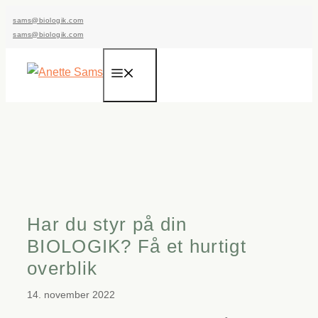
Hop
sams@biologik.com
til
sams@biologik.com
indhold
Menu
Har du styr på din
BIOLOGIK? Få et hurtigt
overblik
14. november 2022