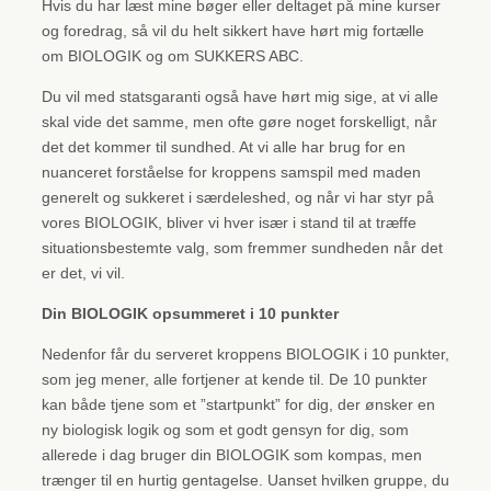
Hvis du har læst mine bøger eller deltaget på mine kurser
og foredrag, så vil du helt sikkert have hørt mig fortælle
om BIOLOGIK og om SUKKERS ABC.
Du vil med statsgaranti også have hørt mig sige, at vi alle
skal vide det samme, men ofte gøre noget forskelligt, når
det det kommer til sundhed. At vi alle har brug for en
nuanceret forståelse for kroppens samspil med maden
generelt og sukkeret i særdeleshed, og når vi har styr på
vores BIOLOGIK, bliver vi hver især i stand til at træffe
situationsbestemte valg, som fremmer sundheden når det
er det, vi vil.
Din BIOLOGIK opsummeret i 10 punkter
Nedenfor får du serveret kroppens BIOLOGIK i 10 punkter,
som jeg mener, alle fortjener at kende til. De 10 punkter
kan både tjene som et ”startpunkt” for dig, der ønsker en
ny biologisk logik og som et godt gensyn for dig, som
allerede i dag bruger din BIOLOGIK som kompas, men
trænger til en hurtig gentagelse. Uanset hvilken gruppe, du