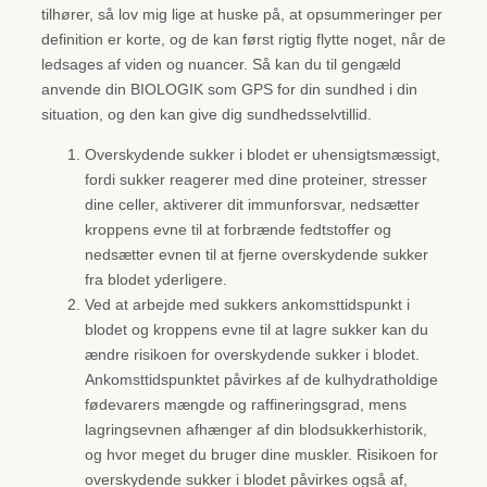
tilhører, så lov mig lige at huske på, at opsummeringer per
definition er korte, og de kan først rigtig flytte noget, når de
ledsages af viden og nuancer. Så kan du til gengæld
anvende din BIOLOGIK som GPS for din sundhed i din
situation, og den kan give dig sundhedsselvtillid.
Overskydende sukker i blodet er uhensigtsmæssigt,
fordi sukker reagerer med dine proteiner, stresser
dine celler, aktiverer dit immunforsvar, nedsætter
kroppens evne til at forbrænde fedtstoffer og
nedsætter evnen til at fjerne overskydende sukker
fra blodet yderligere.
Ved at arbejde med sukkers ankomsttidspunkt i
blodet og kroppens evne til at lagre sukker kan du
ændre risikoen for overskydende sukker i blodet.
Ankomsttidspunktet påvirkes af de kulhydratholdige
fødevarers mængde og raffineringsgrad, mens
lagringsevnen afhænger af din blodsukkerhistorik,
og hvor meget du bruger dine muskler. Risikoen for
overskydende sukker i blodet påvirkes også af,