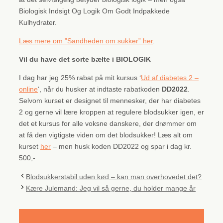
Biologisk Indsigt Og Logik Om Godt Indpakkede
Kulhydrater.
Læs mere om ”Sandheden om sukker” her
.
Vil du have det sorte bælte i BIOLOGIK
I dag har jeg 25% rabat på mit kursus ‘
Ud af diabetes 2 –
online
‘, når du husker at indtaste rabatkoden
DD2022
.
Selvom kurset er designet til mennesker, der har diabetes
2 og gerne vil lære kroppen at regulere blodsukker igen, er
det et kursus for alle voksne danskere, der drømmer om
at få den vigtigste viden om det blodsukker! Læs alt om
kurset
her
– men husk koden DD2022 og spar i dag kr.
500,-
Blodsukkerstabil uden kød – kan man overhovedet det?
Kære Julemand: Jeg vil så gerne, du holder mange år