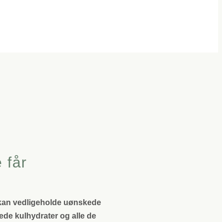
 får
n kan vedligeholde uønskede
ede kulhydrater og alle de