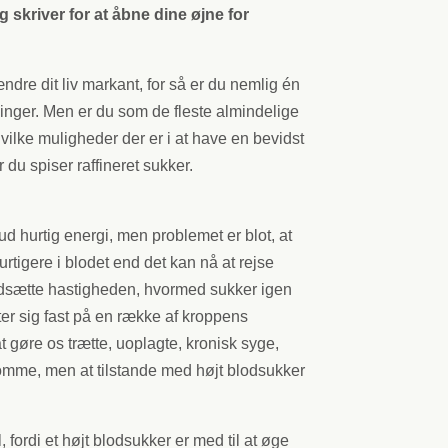
kriver for at åbne dine øjne for
dre dit liv markant, for så er du nemlig én
gninger. Men er du som de fleste almindelige
hvilke muligheder der er i at have en bevidst
r du spiser raffineret sukker.
d hurtig energi, men problemet er blot, at
urtigere i blodet end det kan nå at rejse
 nedsætte hastigheden, hvormed sukker igen
ter sig fast på en række af kroppens
 gøre os trætte, uoplagte, kronisk syge,
domme, men at tilstande med højt blodsukker
fordi et højt blodsukker er med til at øge