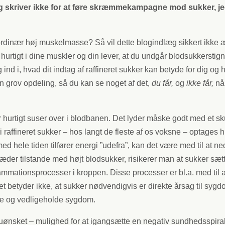
skriver ikke for at føre skræmmekampagne mod sukker, jeg s
rdinær høj muskelmasse? Så vil dette blogindlæg sikkert ikke æn
 hurtigt i dine muskler og din lever, at du undgår blodsukkersti
ind i, hvad dit indtag af raffineret sukker kan betyde for dig og 
 en grov opdeling, så du kan se noget af det,
du får,
og
ikke får,
nå
 hurtigt suser over i blodbanen. Det lyder måske godt med et sku
i raffineret sukker – hos langt de fleste af os voksne – optages h
lmed hele tiden tilfører energi ”udefra”, kan det være med til at
æder tilstande med højt blodsukker, risikerer man at sukker sæt
ammationsprocesser i kroppen. Disse processer er bl.a. med til at
t betyder ikke, at sukker nødvendigvis er direkte årsag til syg
de og vedligeholde sygdom.
 uønsket – mulighed for at igangsætte en negativ sundhedsspiral, 