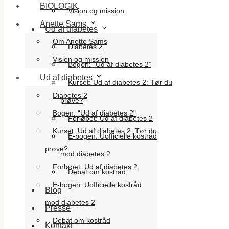
BIOLOGIK
Vision og mission
Anette Sams
Ud af diabetes
Om Anette Sams
Diabetes 2
Vision og mission
Bogen: “Ud af diabetes 2”
Ud af diabetes
Kurset: Ud af diabetes 2: Tør du
Diabetes 2
prøve?
Bogen: “Ud af diabetes 2”
Forløbet: Ud af diabetes 2
Kurset: Ud af diabetes 2: Tør du
E-bogen: Uofficielle kostråd
prøve?
mod diabetes 2
Forløbet: Ud af diabetes 2
Debat om kostråd
E-bogen: Uofficielle kostråd
Blog
mod diabetes 2
Presse
Debat om kostråd
Kontakt