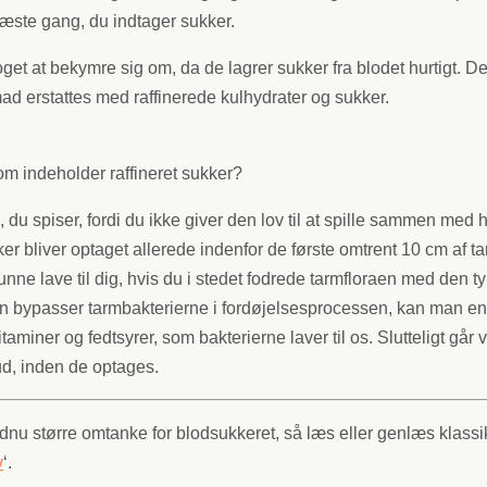
næste gang, du indtager sukker.
et at bekymre sig om, da de lagrer sukker fra blodet hurtigt. D
g mad erstattes med raffinerede kulhydrater og sukker.
om indeholder raffineret sukker?
du spiser, fordi du ikke giver den lov til at spille sammen med h
ker bliver optaget allerede indenfor de første omtrent 10 cm af t
unne lave til dig, hvis du i stedet fodrede tarmfloraen med den
 bypasser tarmbakterierne i fordøjelsesprocessen, kan man en
taminer og fedtsyrer, som bakterierne laver til os. Slutteligt går
ud, inden de optages.
dnu større omtanke for blodsukkeret, så læs eller genlæs klassi
v
‘.