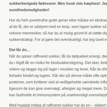
sukkerberigede fødevarer. Men husk min kæphest: Jeg 
sundhedsmuligheder!
Har du helt uovertrufne gode gener eller måske en ekstrao
af de få, der er udstyret med en krop, som lagrer sukker så
voksne mennesker, så har du al mulig grund til at sætte dig 
sukkerstrategi. For at gøre det overskueligt, har jeg lavet
Det får du…
Når du spiser raffineret sukker,
får
du tætpakket energi, der
du i tilgift
får
en risiko for blodsukkerstigning. Det sker, ford
videre og lægge sig på lager i muskler og lever. Når du ti
forlader blodet og lagres. Når der på denne måde ofte optr
proteiner, som kvitterer ved at vedligeholde uønskede infl
ligesom de kan give overvægt, allergier og meget mere. De
kan fastholde et immunsystem på unødvendigt overarbej
Med hyppigt indtag af raffineret sukker har du en – sikkert