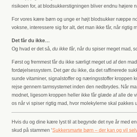
risikoen for, at blodsukkerstigningen bliver endnu højere 
For vores kære børn og unge er højt blodsukker næppe nog
voksne, interessere sig for alt, det man ikke får, når rigti
Det får du ikke…
Og hvad er det så,
du ikke får
, når du spiser meget mad, s
Først og fremmest får du ikke særligt meget ud af den mad, 
fordøjelsessystem. Det gør du ikke, da det raffinerede suk
sunde vitaminer, signalstoffer og næringsstoffer kroppen k
rejse gennem tarmsystemet inden den nedbrydes. Når man
modnet, ligesom kroppen heller ikke får glæde af alle de vi
os når vi spiser rigtig mad, hvor molekylerne skal pakkes 
Hvis du og dine kære lyst til at begynde det nye år med en
skud på stammen ‘
Sukkersmarte børn – der kan og vil sel