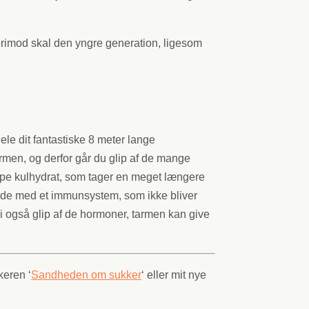
erimod skal den yngre generation, ligesom
ele dit fantastiske 8 meter lange
armen, og derfor går du glip af de mange
 type kulhydrat, som tager en meget længere
de med et immunsystem, som ikke bliver
 vi også glip af de hormoner, tarmen kan give
keren ‘
Sandheden om sukker
‘ eller mit nye