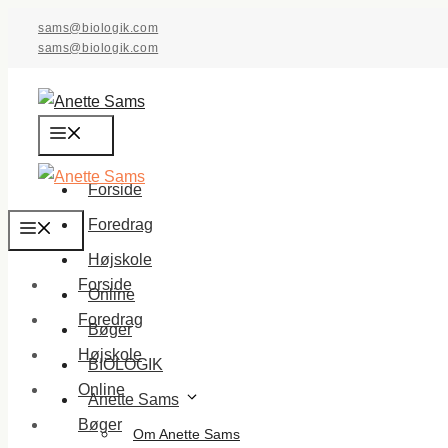
Hop
sams@biologik.com
til
sams@biologik.com
indhold
Menu
Forside
Foredrag
Menu
Højskole
Forside
Online
Foredrag
Bøger
Højskole
BIOLOGIK
Online
Anette Sams
Bøger
Om Anette Sams