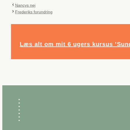
Nancys nej
Frederiks forundring
Læs alt om mit 6 ugers kursus ’Sund