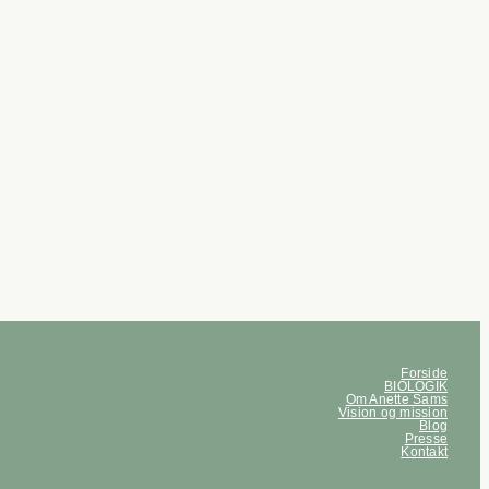
Forside
BIOLOGIK
Om Anette Sams
Vision og mission
Blog
Presse
Kontakt