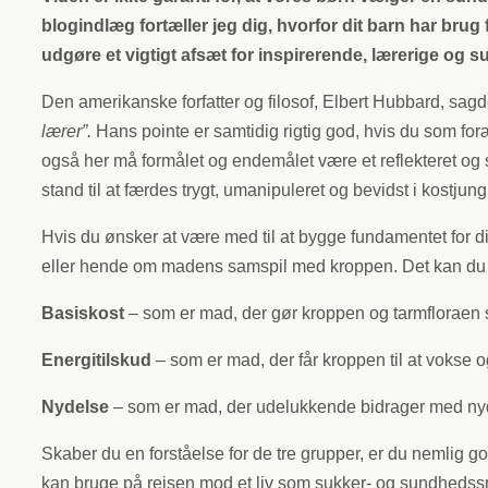
blogindlæg fortæller jeg dig, hvorfor dit barn har bru
udgøre et vigtigt afsæt for inspirerende, lærerige o
Den amerikanske forfatter og filosof, Elbert Hubbard, sagde
lærer”.
Hans pointe er samtidig rigtig god, hvis du som for
også her må formålet og endemålet være et reflekteret og
stand til at færdes trygt, umanipuleret og bevidst i kostjung
Hvis du ønsker at være med til at bygge fundamentet for dit
eller hende om madens samspil med kroppen. Det kan du gø
Basiskost
– som er mad, der gør kroppen og tarmfloraen 
Energitilskud
– som er mad, der får kroppen til at vokse o
Nydelse
– som er mad, der udelukkende bidrager med nyd
Skaber du en forståelse for de tre grupper, er du nemlig g
kan bruge på rejsen mod et liv som sukker- og sundhedss