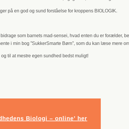
ygger på en god og sund forståelse for kroppens BIOLOGIK.
an bidrage som barnets mad-sensei, hvad enten du er forælder, b
at hente i min bog ”SukkerSmarte Børn”, som du kan læse mere o
 og til at mestre egen sundhed bedst muligt!
hedens Biologi – online’ her