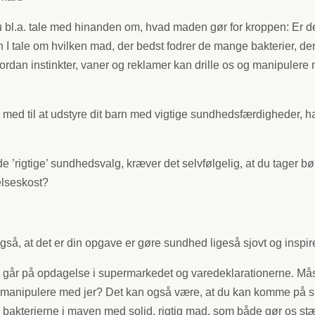
nu bl.a. tale med hinanden om, hvad maden gør for kroppen: Er d
 I tale om hvilken mad, der bedst fodrer de mange bakterier, der
dan instinkter, vaner og reklamer kan drille os og manipulere m
ed til at udstyre dit barn med vigtige sundhedsfærdigheder, han 
 de ’rigtige’ sundhedsvalg, kræver det selvfølgelig, at du tager
elseskost?
gså, at det er din opgave er gøre sundhed ligeså sjovt og inspir
n går på opdagelse i supermarkedet og varedeklarationerne. Måsk
manipulere med jer? Det kan også være, at du kan komme på små
odre bakterierne i maven med solid, rigtig mad, som både gør os s