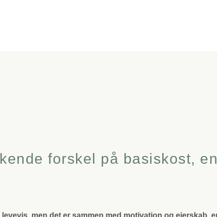
ende forskel på basiskost, en
nd levevis, men det er sammen med motivation og ejerskab, e