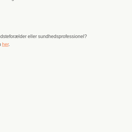
edsteforælder eller sundhedsprofessionel?
m
her
.