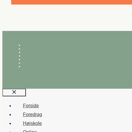
Luk
Forside
Foredrag
Højskole