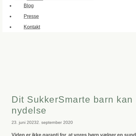
Blog
Presse
Kontakt
Dit SukkerSmarte barn kan k
nydelse
23. juni 2023
2. september 2020
Viden er ikke garanti for, at vores børn vælger en su