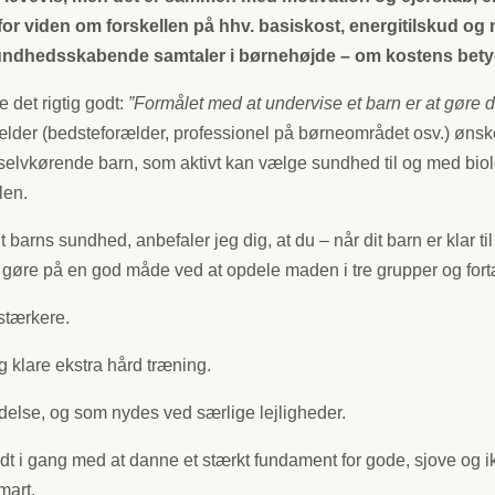
g for viden om forskellen på hhv. basiskost, energitilskud 
g sundhedsskabende samtaler i børnehøjde – om kostens bety
 det rigtig godt:
”Formålet med at undervise et barn er at gøre de
ælder (bedsteforælder, professionel på børneområdet osv.) ønsker 
 selvkørende barn, som aktivt kan vælge sundhed til og med bio
len.
 barns sundhed, anbefaler jeg dig, at du – når dit barn er klar t
re på en god måde ved at opdele maden i tre grupper og fortælle
stærkere.
g klare ekstra hård træning.
else, og som nydes ved særlige lejligheder.
odt i gang med at danne et stærkt fundament for gode, sjove og i
mart.