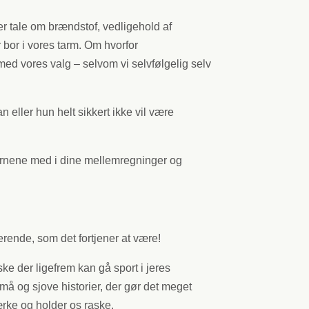
er tale om brændstof, vedligehold af
 bor i vores tarm. Om hvorfor
ed vores valg – selvom vi selvfølgelig selv
eller hun helt sikkert ikke vil være
 børnene med i dine mellemregninger og
erende, som det fortjener at være!
e der ligefrem kan gå sport i jeres
 og sjove historier, der gør det meget
tærke og holder os raske.