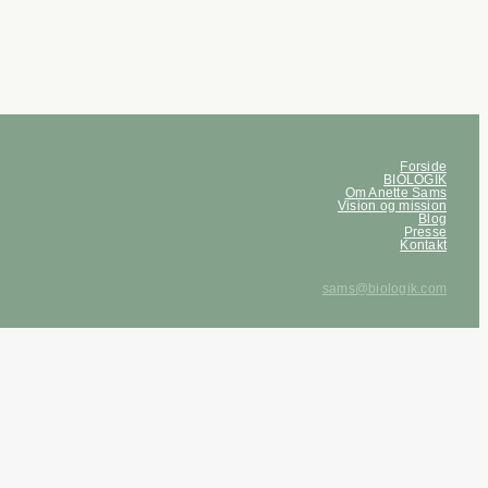
Forside
BIOLOGIK
Om Anette Sams
Vision og mission
Blog
Presse
Kontakt
sams@biologik.com