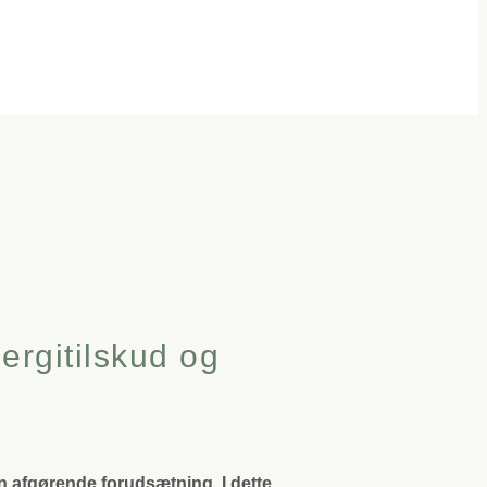
ergitilskud og
n afgørende forudsætning. I dette