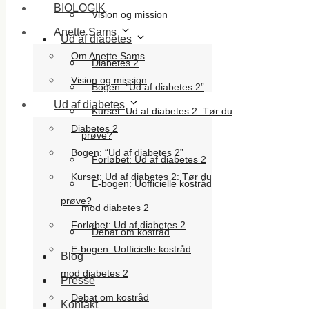
BIOLOGIK
Vision og mission
Anette Sams
Ud af diabetes
Om Anette Sams
Diabetes 2
Vision og mission
Bogen: “Ud af diabetes 2”
Ud af diabetes
Kurset: Ud af diabetes 2: Tør du
Diabetes 2
prøve?
Bogen: “Ud af diabetes 2”
Forløbet: Ud af diabetes 2
Kurset: Ud af diabetes 2: Tør du
E-bogen: Uofficielle kostråd
prøve?
mod diabetes 2
Forløbet: Ud af diabetes 2
Debat om kostråd
E-bogen: Uofficielle kostråd
Blog
mod diabetes 2
Presse
Debat om kostråd
Kontakt