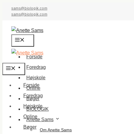
Hop
sams@biologik.com
til
sams@biologik.com
indhold
Menu
Forside
Foredrag
Menu
Højskole
Forside
Online
Foredrag
Bøger
Højskole
BIOLOGIK
Online
Anette Sams
Bøger
Om Anette Sams