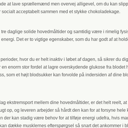
ende at lave sprællemænd men overvej alligevel, om du kan sli
 er socialt acceptabelt sammen med et stykke chokoladekage.
 tre daglige solide hovedmåltider og samtidig være i rimelig fys
 energi. Det er to vigtige egenskaber, som du har godt af at hold
perioder, hvor du er helt inaktiv i løbet af dagen, så sikrer du 
er en enorm stor fordel at lagre overskydende glukose fra blodet h
, som et højt blodsukker kan forvolde på indersiden af dine blod
ag ekstremsport mellem dine hovedmåltider, er det helt reelt, at
ugt op, og leveren arbejder så hårdt den kan for at forsyne he
der kan stadig være behov for at tilføje energi udefra, hvis man 
om kan dække musklernes efterspørgsel så snart det ankommer i 