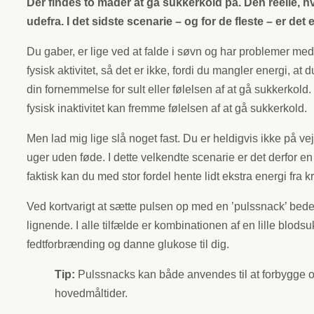
Der findes to måder at gå sukkerkold på. Den reelle, hv
udefra. I det sidste scenarie – og for de fleste – er det
Du gaber, er lige ved at falde i søvn og har problemer 
fysisk aktivitet, så det er ikke, fordi du mangler energi, at
din fornemmelse for sult eller følelsen af at gå sukkerkold. 
fysisk inaktivitet kan fremme følelsen af at gå sukkerkold.
Men lad mig lige slå noget fast. Du er heldigvis ikke på vej 
uger uden føde. I dette velkendte scenarie er det derfor en
faktisk kan du med stor fordel hente lidt ekstra energi fra
Ved kortvarigt at sætte pulsen op med en ’pulssnack’ bed
lignende. I alle tilfælde er kombinationen af en lille blods
fedtforbrænding og danne glukose til dig.
Tip:
Pulssnacks kan både anvendes til at forbygge 
hovedmåltider.