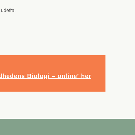
 udefra.
hedens Biologi – online’ her