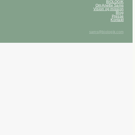
BIOLOGIK
Om Anette Sams
Vision og mission
Blog
Presse
Kontakt
sams@biologik.com