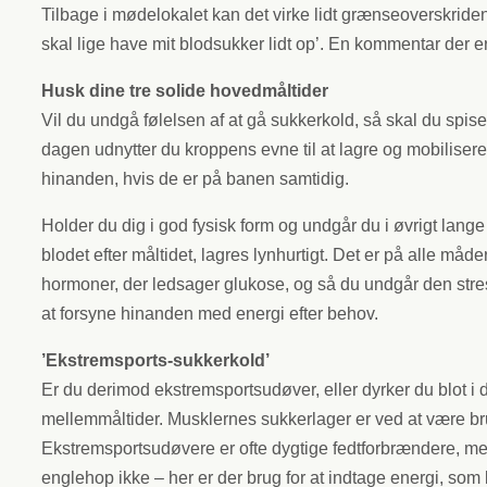
Tilbage i mødelokalet kan det virke lidt grænseoverskrid
skal lige have mit blodsukker lidt op’. En kommentar der
Husk dine tre solide hovedmåltider
Vil du undgå følelsen af at gå sukkerkold, så skal du spise
dagen udnytter du kroppens evne til at lagre og mobilisere
hinanden, hvis de er på banen samtidig.
Holder du dig i god fysisk form og undgår du i øvrigt lange 
blodet efter måltidet, lagres lynhurtigt. Det er på alle måd
hormoner, der ledsager glukose, og så du undgår den stress
at forsyne hinanden med energi efter behov.
’Ekstremsports-sukkerkold’
Er du derimod ekstremsportsudøver, eller dyrker du blot i d
mellemmåltider. Musklernes sukkerlager er ved at være br
Ekstremsportsudøvere er ofte dygtige fedtforbrændere, men 
englehop ikke – her er der brug for at indtage energi, s