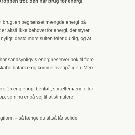
kroppen tror, den har brug for energi
kun brugt en begrænset mængde energi på
 er altså ikke behovet for energi, der styrer
 nyligt, desto mere sulten føler du dig, og at
 har sandsynligvis energireserver nok til flere
or at skabe balance og komme ovenpå igen. Men
ære 15 englehop, benløft, sprællemænd eller
p, som nu er på vej til at stimulere
rgiform – så længe du altså får solide