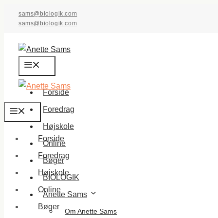
Hop
sams@biologik.com
til
sams@biologik.com
indhold
Menu
Forside
Foredrag
Menu
Højskole
Forside
Online
Foredrag
Bøger
Højskole
BIOLOGIK
Online
Anette Sams
Bøger
Om Anette Sams