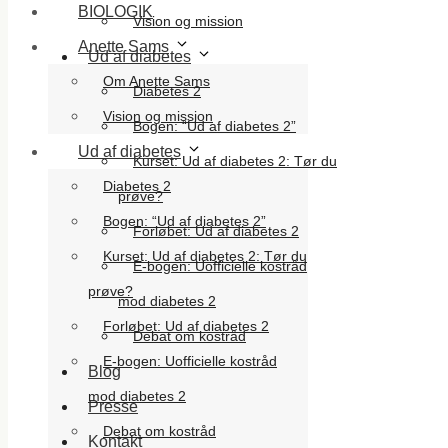
BIOLOGIK
Vision og mission
Anette Sams
Ud af diabetes
Om Anette Sams
Diabetes 2
Vision og mission
Bogen: “Ud af diabetes 2”
Ud af diabetes
Kurset: Ud af diabetes 2: Tør du
Diabetes 2
prøve?
Bogen: “Ud af diabetes 2”
Forløbet: Ud af diabetes 2
Kurset: Ud af diabetes 2: Tør du
E-bogen: Uofficielle kostråd
prøve?
mod diabetes 2
Forløbet: Ud af diabetes 2
Debat om kostråd
E-bogen: Uofficielle kostråd
Blog
mod diabetes 2
Presse
Debat om kostråd
Kontakt