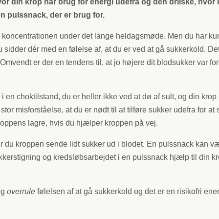
or din krop har brug for energi udefra og den drilske, hvor 
 en pulssnack, der er brug for.
med koncentrationen under det lange heldagsmøde. Men du har 
 du sidder dér med en følelse af, at du er ved at gå sukkerkold. Det
Omvendt er der en tendens til, at jo højere dit blodsukker var for
i en choktilstand, du er heller ikke ved at dø af sult, og din krop
 stor misforståelse, at du er nødt til at tilføre sukker udefra f
 kroppens lagre, hvis du hjælper kroppen på vej.
er du kroppen sende lidt sukker ud i blodet. En pulssnack kan v
ukkerstigning og kredsløbsarbejdet i en pulssnack hjælp til din kro
og
overrule
følelsen af at gå sukkerkold og det er en risikofri ene