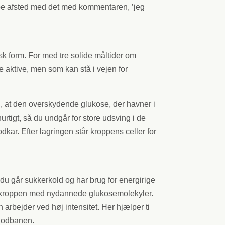
ppe afsted med det med kommentaren, ’jeg
isk form. For med tre solide måltider om
e aktive, men som kan stå i vejen for
dig, at den overskydende glukose, der havner i
urtigt, så du undgår for store udsving i de
kar. Efter lagringen står kroppens celler for
 du går sukkerkold og har brug for energirige
le kroppen med nydannede glukosemolekyler.
arbejder ved høj intensitet. Her hjælper ti
blodbanen.