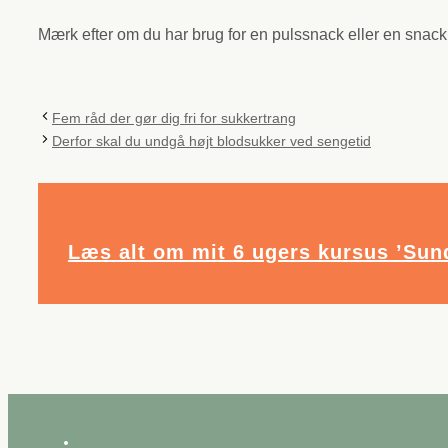
Mærk efter om du har brug for en pulssnack eller en snack
Fem råd der gør dig fri for sukkertrang
Derfor skal du undgå højt blodsukker ved sengetid
Læs alt om mit 6 ugers kursus ’Sund