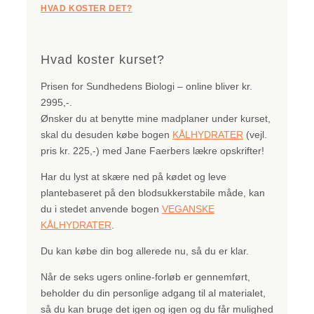
HVAD KOSTER DET?
Hvad koster kurset?
Prisen for Sundhedens Biologi – online bliver kr.
2995,-.
Ønsker du at benytte mine madplaner under kurset,
skal du desuden købe bogen
KÅLHYDRATER
(vejl.
pris kr. 225,-) med Jane Faerbers lækre opskrifter!
Har du lyst at skære ned på kødet og leve
plantebaseret på den blodsukkerstabile måde, kan
du i stedet anvende bogen
VEGANSKE
KÅLHYDRATER
.
Du kan købe din bog allerede nu, så du er klar.
Når de seks ugers online-forløb er gennemført,
beholder du din personlige adgang til al materialet,
så du kan bruge det igen og igen og du får mulighed