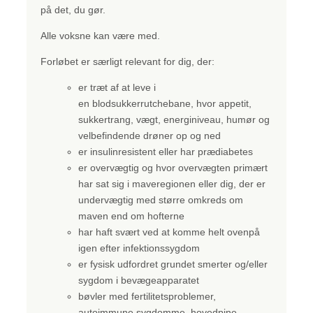
på det, du gør.
Alle voksne kan være med.
Forløbet er særligt relevant for dig, der:
er træt af at leve i
en blodsukkerrutchebane, hvor appetit,
sukkertrang, vægt, energiniveau, humør og
velbefindende drøner op og ned
er insulinresistent eller har prædiabetes
er overvægtig og hvor overvægten primært
har sat sig i maveregionen eller dig, der er
undervægtig med større omkreds om
maven end om hofterne
har haft svært ved at komme helt ovenpå
igen efter infektionssygdom
er fysisk udfordret grundet smerter og/eller
sygdom i bevægeapparatet
bøvler med fertilitetsproblemer,
autoimmune sygdomme, hovedpine,