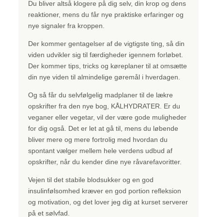
Du bliver altså klogere på dig selv, din krop og dens
reaktioner, mens du får nye praktiske erfaringer og
nye signaler fra kroppen.
Der kommer gentagelser af de vigtigste ting, så din
viden udvikler sig til færdigheder igennem forløbet.
Der kommer tips, tricks og køreplaner til at omsætte
din nye viden til almindelige gøremål i hverdagen.
Og så får du selvfølgelig madplaner til de lækre
opskrifter fra den nye bog, KÅLHYDRATER. Er du
veganer eller vegetar, vil der være gode muligheder
for dig også. Det er let at gå til, mens du løbende
bliver mere og mere fortrolig med hvordan du
spontant vælger mellem hele verdens udbud af
opskrifter, når du kender dine nye råvarefavoritter.
Vejen til det stabile blodsukker og en god
insulinfølsomhed kræver en god portion refleksion
og motivation, og det lover jeg dig at kurset serverer
på et sølvfad.