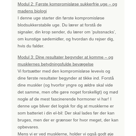
Modul 2: Første kompromisløse sukkerfrie uge – og
madens biologi
I denne uge starter din første kompromisløse
blodsukkerstabile uge. Du lærer at forstå de
signaler, din krop sender, du lærer om ’pulssnacks’,
om kunstige sødemidler, og hvordan du rejser dig,
hvis du falder.
Modul 3: Dine resultater begynder at komme – og
musklernes betydningsfulde bevægelse
Vi fortsætter med den kompromisløse levevis og
dine første resultater begynder at tikke ind. Forstå
dine muskler (og hvorfor yngre og ældre skal vide
det samme, men ofte gøre noget forskelligt) og mød
nogle af de mest fascinerende hormoner vi har! I
denne uge bliver det logisk for dig at musklerne er
som batteriet i din el-bil: Der skal lades før der kan
bruges, men der er grænser for hvor meget, der kan
opbevares.
Mens vi er ved musklerne, holder vi også godt øje