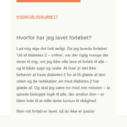
HVORFOR FORLØBET?
Hvorfor har jeg lavet forløbet?
Lad mig sige det helt ærligt. Da jeg lavede forløbet
’Ud af diabetes 2 – online’, var der rigtig mange der
skrev til mig, om jeg ikke ville lave et forløb til alle –
og til både syge og raske. At man jo slet ikke
behøver at have diabetes 2 for at få glæde af den
viden og de redskaber, én med diabetes 2 har
glæde af. Og skal jeg være tro mod min mission – at
sprede biologisk logik til alle, der ønsker den – er
tiden inde til at stille dette kursus til rådighed.
Men mit forløb er lavet, så du ikke er passiv
nikkedukke, der gør hvad jeg siger. Du motiveres
hele tiden til at tænde din egen refleksion, mening