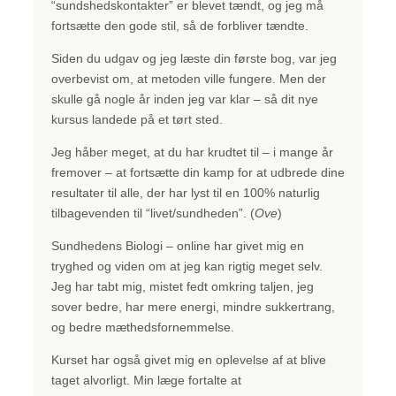
“sundshedskontakter” er blevet tændt, og jeg må
fortsætte den gode stil, så de forbliver tændte.
Siden du udgav og jeg læste din første bog, var jeg
overbevist om, at metoden ville fungere. Men der
skulle gå nogle år inden jeg var klar – så dit nye
kursus landede på et tørt sted.
Jeg håber meget, at du har krudtet til – i mange år
fremover – at fortsætte din kamp for at udbrede dine
resultater til alle, der har lyst til en 100% naturlig
tilbagevenden til “livet/sundheden”. (
Ove
)
Sundhedens Biologi – online har givet mig en
tryghed og viden om at jeg kan rigtig meget selv.
Jeg har tabt mig, mistet fedt omkring taljen, jeg
sover bedre, har mere energi, mindre sukkertrang,
og bedre mæthedsfornemmelse.
Kurset har også givet mig en oplevelse af at blive
taget alvorligt. Min læge fortalte at