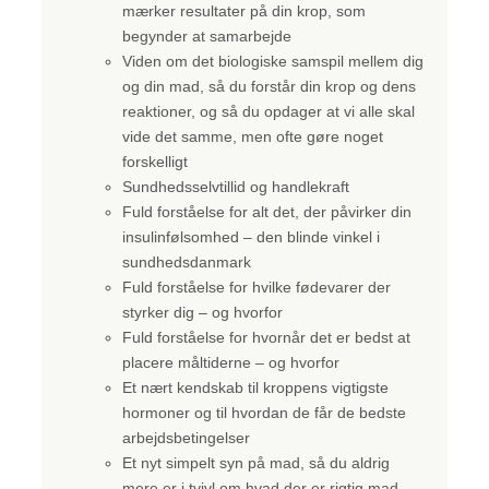
mærker resultater på din krop, som
begynder at samarbejde
Viden om det biologiske samspil mellem dig
og din mad, så du forstår din krop og dens
reaktioner, og så du opdager at vi alle skal
vide det samme, men ofte gøre noget
forskelligt
Sundhedsselvtillid og handlekraft
Fuld forståelse for alt det, der påvirker din
insulinfølsomhed – den blinde vinkel i
sundhedsdanmark
Fuld forståelse for hvilke fødevarer der
styrker dig – og hvorfor
Fuld forståelse for hvornår det er bedst at
placere måltiderne – og hvorfor
Et nært kendskab til kroppens vigtigste
hormoner og til hvordan de får de bedste
arbejdsbetingelser
Et nyt simpelt syn på mad, så du aldrig
mere er i tvivl om hvad der er rigtig mad,