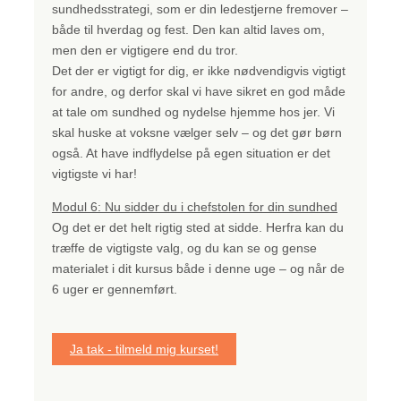
sundhedsstrategi, som er din ledestjerne fremover –
både til hverdag og fest. Den kan altid laves om,
men den er vigtigere end du tror.
Det der er vigtigt for dig, er ikke nødvendigvis vigtigt
for andre, og derfor skal vi have sikret en god måde
at tale om sundhed og nydelse hjemme hos jer. Vi
skal huske at voksne vælger selv – og det gør børn
også. At have indflydelse på egen situation er det
vigtigste vi har!
Modul 6: Nu sidder du i chefstolen for din sundhed
Og det er det helt rigtig sted at sidde. Herfra kan du
træffe de vigtigste valg, og du kan se og gense
materialet i dit kursus både i denne uge – og når de
6 uger er gennemført.
Ja tak - tilmeld mig kurset!