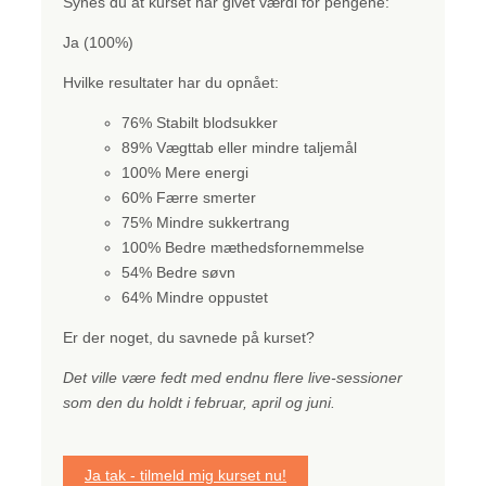
Synes du at kurset har givet værdi for pengene:
Ja (100%)
Hvilke resultater har du opnået:
76% Stabilt blodsukker
89% Vægttab eller mindre taljemål
100% Mere energi
60% Færre smerter
75% Mindre sukkertrang
100% Bedre mæthedsfornemmelse
54% Bedre søvn
64% Mindre oppustet
Er der noget, du savnede på kurset?
Det ville være fedt med endnu flere live-sessioner
som den du holdt i februar, april og juni.
Ja tak - tilmeld mig kurset nu!