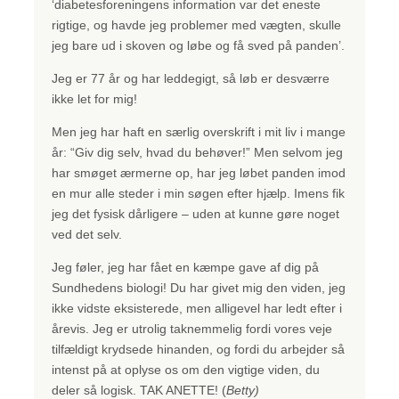
‘diabetesforeningens information var det eneste
rigtige, og havde jeg problemer med vægten, skulle
jeg bare ud i skoven og løbe og få sved på panden’.
Jeg er 77 år og har leddegigt, så løb er desværre
ikke let for mig!
Men jeg har haft en særlig overskrift i mit liv i mange
år: “Giv dig selv, hvad du behøver!” Men selvom jeg
har smøget ærmerne op, har jeg løbet panden imod
en mur alle steder i min søgen efter hjælp. Imens fik
jeg det fysisk dårligere – uden at kunne gøre noget
ved det selv.
Jeg føler, jeg har fået en kæmpe gave af dig på
Sundhedens biologi! Du har givet mig den viden, jeg
ikke vidste eksisterede, men alligevel har ledt efter i
årevis. Jeg er utrolig taknemmelig fordi vores veje
tilfældigt krydsede hinanden, og fordi du arbejder så
intenst på at oplyse os om den vigtige viden, du
deler så logisk. TAK ANETTE! (
Betty)