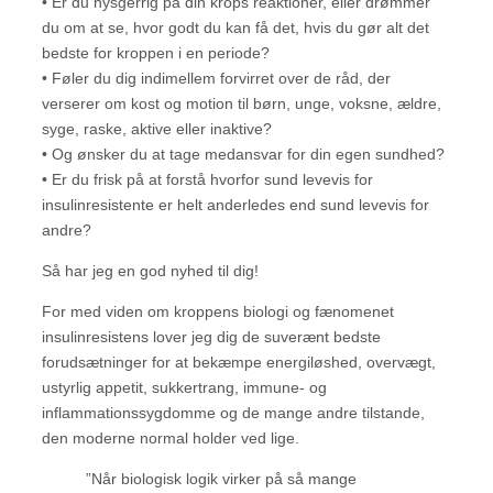
• Er du nysgerrig på din krops reaktioner, eller drømmer
du om at se, hvor godt du kan få det, hvis du gør alt det
bedste for kroppen i en periode?
• Føler du dig indimellem forvirret over de råd, der
verserer om kost og motion til børn, unge, voksne, ældre,
syge, raske, aktive eller inaktive?
• Og ønsker du at tage medansvar for din egen sundhed?
• Er du frisk på at forstå hvorfor sund levevis for
insulinresistente er helt anderledes end sund levevis for
andre?
Så har jeg en god nyhed til dig!
For med viden om kroppens biologi og fænomenet
insulinresistens lover jeg dig de suverænt bedste
forudsætninger for at bekæmpe energiløshed, overvægt,
ustyrlig appetit, sukkertrang, immune- og
inflammationssygdomme og de mange andre tilstande,
den moderne normal holder ved lige.
”Når biologisk logik virker på så mange